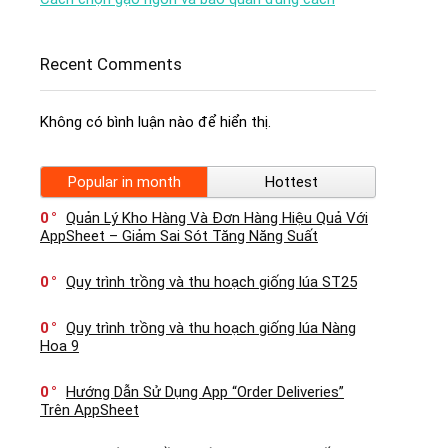
Recent Comments
Không có bình luận nào để hiển thị.
Popular in month
Hottest
0
Quản Lý Kho Hàng Và Đơn Hàng Hiệu Quả Với
AppSheet – Giảm Sai Sót Tăng Năng Suất
0
Quy trình trồng và thu hoạch giống lúa ST25
0
Quy trình trồng và thu hoạch giống lúa Nàng
Hoa 9
0
Hướng Dẫn Sử Dụng App “Order Deliveries”
Trên AppSheet