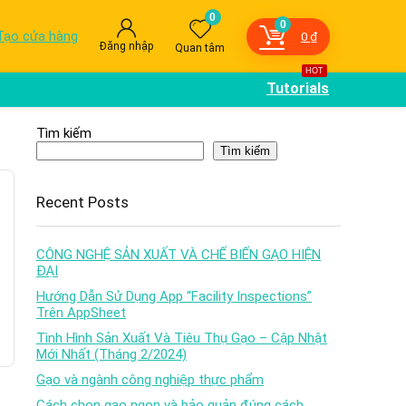
0
0
Tạo cửa hàng
0
₫
Đăng nhập
Quan tâm
HOT
Tutorials
Tìm kiếm
Tìm kiếm
Recent Posts
CÔNG NGHỆ SẢN XUẤT VÀ CHẾ BIẾN GẠO HIỆN
ĐẠI
Hướng Dẫn Sử Dụng App “Facility Inspections”
Trên AppSheet
Tình Hình Sản Xuất Và Tiêu Thụ Gạo – Cập Nhật
Mới Nhất (Tháng 2/2024)
Gạo và ngành công nghiệp thực phẩm
Cách chọn gạo ngon và bảo quản đúng cách