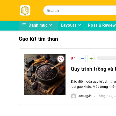
Danh mục
Layouts
Post & Review
Gạo lứt tím than
0
Quy trình trồng và
Đặc điểm của gạo lứt tím tha
loại gạo khác. Một trong những
Kim Ngân
Tháng 1 17, 