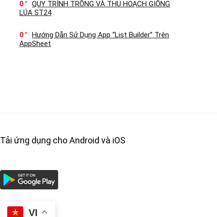
0
QUY TRÌNH TRỒNG VÀ THU HOẠCH GIỐNG
LÚA ST24
0
Hướng Dẫn Sử Dụng App “List Builder” Trên
AppSheet
Tải ứng dụng cho Android và iOS
VI