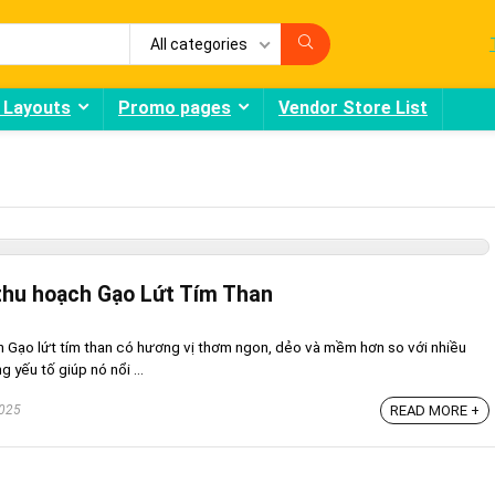
All categories
 Layouts
Promo pages
Vendor Store List
 thu hoạch Gạo Lứt Tím Than
n Gạo lứt tím than có hương vị thơm ngon, dẻo và mềm hơn so với nhiều
 yếu tố giúp nó nổi ...
2025
READ MORE +