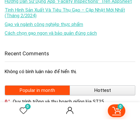
Hướng Dẫn Sử Dụng App “Facility Inspections” Trên AppSheet
Tình Hình Sản Xuất Và Tiêu Thụ Gạo – Cập Nhật Mới Nhất
(Tháng 2/2024)
Gạo và ngành công nghiệp thực phẩm
Cách chọn gạo ngon và bảo quản đúng cách
Recent Comments
Không có bình luận nào để hiển thị.
Popular in month
Hottest
0
Quy trình trồng và thu hoạch giống lúa ST25
0
0
0
Quản Lý Kho Hàng Và Đơn Hàng Hiệu Quả Với AppSheet –
Giảm Sai Sót Tăng Năng Suất