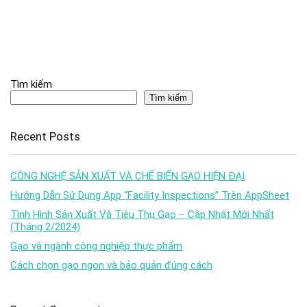
Tìm kiếm
Tìm kiếm
Recent Posts
CÔNG NGHỆ SẢN XUẤT VÀ CHẾ BIẾN GẠO HIỆN ĐẠI
Hướng Dẫn Sử Dụng App “Facility Inspections” Trên AppSheet
Tình Hình Sản Xuất Và Tiêu Thụ Gạo – Cập Nhật Mới Nhất
(Tháng 2/2024)
Gạo và ngành công nghiệp thực phẩm
Cách chọn gạo ngon và bảo quản đúng cách