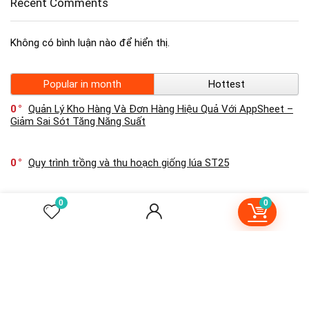
Recent Comments
Không có bình luận nào để hiển thị.
Popular in month
Hottest
0
Quản Lý Kho Hàng Và Đơn Hàng Hiệu Quả Với AppSheet –
Giảm Sai Sót Tăng Năng Suất
0
Quy trình trồng và thu hoạch giống lúa ST25
0
Hướng Dẫn Sử Dụng App “Inventory Management” Trên
0
0
AppSheet
0
Quy trình trồng và thu hoạch gạo ST25
0
Hướng Dẫn Sử Dụng App “To Do List” Trên AppSheet