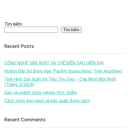
Tìm kiếm
Tìm kiếm
Recent Posts
CÔNG NGHỆ SẢN XUẤT VÀ CHẾ BIẾN GẠO HIỆN ĐẠI
Hướng Dẫn Sử Dụng App “Facility Inspections” Trên AppSheet
Tình Hình Sản Xuất Và Tiêu Thụ Gạo – Cập Nhật Mới Nhất
(Tháng 2/2024)
Gạo và ngành công nghiệp thực phẩm
Cách chọn gạo ngon và bảo quản đúng cách
Recent Comments