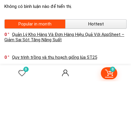
Không có bình luận nào để hiển thị.
Popular in month
Hottest
0
Quản Lý Kho Hàng Và Đơn Hàng Hiệu Quả Với AppSheet –
Giảm Sai Sót Tăng Năng Suất
0
Quy trình trồng và thu hoạch giống lúa ST25
0
0
0
Hướng Dẫn Sử Dụng App “Order Deliveries” Trên AppSheet
0
Hướng Dẫn Sử Dụng App “Inventory Management” Trên
AppSheet
0
Hướng Dẫn Sử Dụng App “To Do List” Trên AppSheet