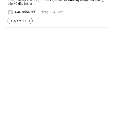
Nam, đặc biệt là khu vực miền Tây Nam Bộ. Gạo này có hạt dài, mỏng,
dẻo, và đặc biệt là ...
GẠO ĐÔNG ĐÔ
Tháng 1 24, 2025
READ MORE +