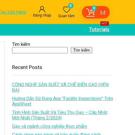
0
0
Tạo cửa hàng
0
₫
Đăng nhập
Quan tâm
HOT
Tutorials
Tìm kiếm
Tìm kiếm
Recent Posts
CÔNG NGHỆ SẢN XUẤT VÀ CHẾ BIẾN GẠO HIỆN
ĐẠI
Hướng Dẫn Sử Dụng App “Facility Inspections” Trên
AppSheet
Tình Hình Sản Xuất Và Tiêu Thụ Gạo – Cập Nhật
Mới Nhất (Tháng 2/2024)
Gạo và ngành công nghiệp thực phẩm
Cách chọn gạo ngon và bảo quản đúng cách