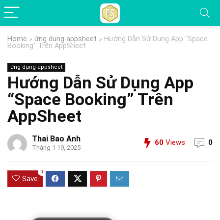
Home
»
ứng dụng appsheet
»
Hướng Dẫn Sử Dụng App “Space
Booking” Trên AppSheet
ứng dụng appsheet
Hướng Dẫn Sử Dụng App
“Space Booking” Trên
AppSheet
Thai Bao Anh
60
Views
0
Tháng 1 19, 2025
0
Save