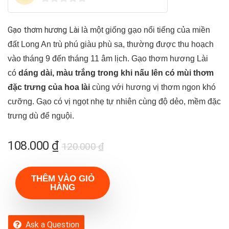
0
o
Gạo thơm hương Lài
là một giống gạo nổi tiếng của miền
u
đất Long An trù phú giàu phù sa, thường được thu hoạch
t
vào tháng 9 đến tháng 11 âm lịch. Gạo thơm hương Lài
o
có
dáng dài, màu trắng trong khi nấu lên có mùi thơm
f
đặc trưng của hoa lài
cùng với hương vị thơm ngon khó
5
cưỡng. Gạo có vị ngọt nhẹ tự nhiên cùng độ dẻo, mềm đặc
trưng dù để nguội.
108.000
₫
120.000
₫
THÊM VÀO GIỎ
HÀNG
Ask a Question