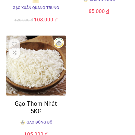
GẠO XUÂN QUANG TRUNG
85.000
₫
108.000
₫
120.000
₫
Gạo Thơm Nhật
5KG
GẠO ĐÔNG ĐÔ
105.000
₫