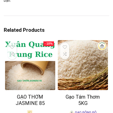
bạn.
Related Products
- 10%
GẠO THƠM
Gạo Tám Thơm
JASMINE 85
5KG
GẠO ĐÔNG ĐÔ