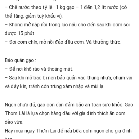
– Chế nước theo tỷ lệ : 1 kg gạo – 1 đến 1,2 lít nước (có
thể tăng, giảm tuỳ khẩu vị).
– Không mở nắp nồi trong lúc nấu cho đến sau khi cơm sôi
được 15 phút.
– Đợi cơm chín, mở nồi đảo đều cơm. Và thưởng thức.
Bảo quản gạo :
– Để nơi khô ráo và thoáng mát.
– Sau khi mở bao bì nên bảo quản vào thùng nhựa, chum vại
và đậy kín, tránh côn trùng xâm nhập và mùi lạ.
Ngon chưa đủ, gạo còn cần đảm bảo an toàn sức khỏe. Gạo
Thơm Lài là lựa chọn hàng đầu với gia đình thích ăn cơm
dẻo vừa.
Hãy mua ngay Thơm Lài để nấu bữa cơm ngon cho gia đình