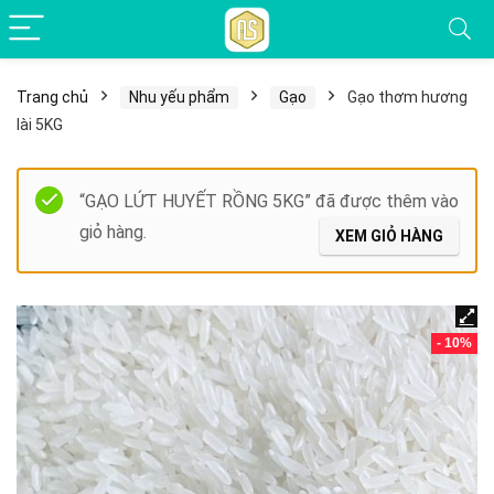
Trang chủ
Nhu yếu phẩm
Gạo
Gạo thơm hương
lài 5KG
“GẠO LỨT HUYẾT RỒNG 5KG” đã được thêm vào
giỏ hàng.
XEM GIỎ HÀNG
- 10%