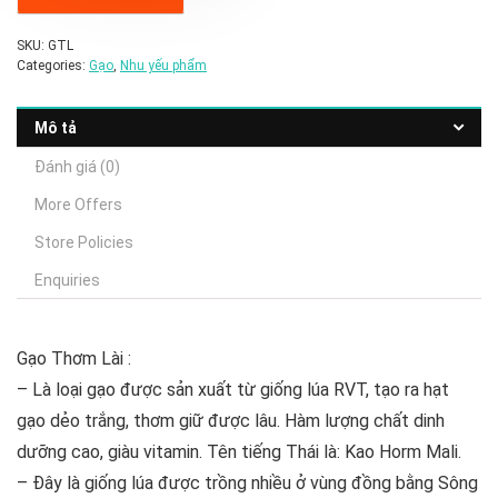
SKU:
GTL
Categories:
Gạo
,
Nhu yếu phẩm
Mô tả
Đánh giá (0)
More Offers
Store Policies
Enquiries
Gạo Thơm Lài :
– Là loại gạo được sản xuất từ giống lúa RVT, tạo ra hạt
gạo dẻo trắng, thơm giữ được lâu. Hàm lượng chất dinh
dưỡng cao, giàu vitamin. Tên tiếng Thái là: Kao Horm Mali.
– Đây là giống lúa được trồng nhiều ở vùng đồng bằng Sông