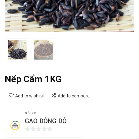
Nếp Cẩm 1KG
Add to wishlist
Add to compare
store
GẠO ĐÔNG ĐÔ
0