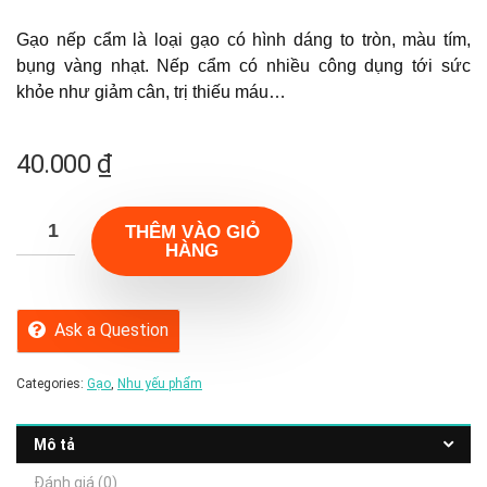
o
Gạo nếp cẩm là loại gạo có hình dáng to tròn, màu tím,
u
bụng vàng nhạt. Nếp cẩm có nhiều công dụng tới sức
t
khỏe như giảm cân, trị thiếu máu…
o
f
5
40.000
₫
THÊM VÀO GIỎ
HÀNG
Ask a Question
Categories:
Gạo
,
Nhu yếu phẩm
Mô tả
Đánh giá (0)