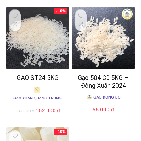
- 10%
GẠO ST24 5KG
Gạo 504 Cũ 5KG –
Đông Xuân 2024
GẠO ĐÔNG ĐÔ
GẠO XUÂN QUANG TRUNG
65.000
₫
162.000
₫
180.000
₫
- 10%