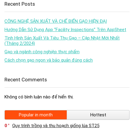
Recent Posts
CÔNG NGHỆ SẢN XUẤT VÀ CHẾ BIẾN GẠO HIỆN ĐẠI
Hướng Dẫn Sử Dụng App “Facility Inspections” Trên AppSheet
Tình Hình Sản Xuất Và Tiêu Thụ Gạo – Cập Nhật Mới Nhất
(Tháng 2/2024)
Gạo và ngành công nghiệp thực phẩm
Cách chọn gạo ngon và bảo quản đúng cách
Recent Comments
Không có bình luận nào để hiển thị.
Popular in month
Hottest
0
Quy trình trồng và thu hoạch giống lúa ST25