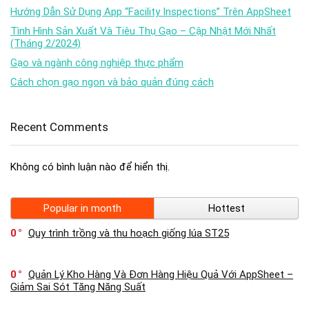
Hướng Dẫn Sử Dụng App “Facility Inspections” Trên AppSheet
Tình Hình Sản Xuất Và Tiêu Thụ Gạo – Cập Nhật Mới Nhất
(Tháng 2/2024)
Gạo và ngành công nghiệp thực phẩm
Cách chọn gạo ngon và bảo quản đúng cách
Recent Comments
Không có bình luận nào để hiển thị.
Popular in month
Hottest
0
Quy trình trồng và thu hoạch giống lúa ST25
0
Quản Lý Kho Hàng Và Đơn Hàng Hiệu Quả Với AppSheet –
Giảm Sai Sót Tăng Năng Suất