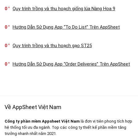
0
Quy trình trồng và thu hoạch giống lúa Nàng Hoa 9
0
Hướng Dẫn Sử Dụng App “To Do List” Trên AppSheet
0
Quy trình trồng và thu hoạch gạo ST25
0
Hướng Dẫn Sử Dụng App “Order Deliveries” Trên AppSheet
Về AppSheet Việt Nam
Công ty phần mềm Appsheet Việt Nam
là đơn vị tiên phong tích hợp
hệ thống tối ưu đa ngành. Top các công ty thiết kế phần mềm tăng
trưởng nhanh nhất năm 2021.