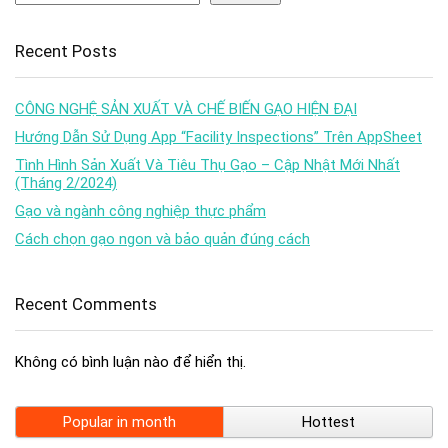
Recent Posts
CÔNG NGHỆ SẢN XUẤT VÀ CHẾ BIẾN GẠO HIỆN ĐẠI
Hướng Dẫn Sử Dụng App “Facility Inspections” Trên AppSheet
Tình Hình Sản Xuất Và Tiêu Thụ Gạo – Cập Nhật Mới Nhất
(Tháng 2/2024)
Gạo và ngành công nghiệp thực phẩm
Cách chọn gạo ngon và bảo quản đúng cách
Recent Comments
Không có bình luận nào để hiển thị.
Popular in month
Hottest