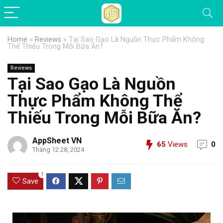
Home
»
Reviews
»
Tại Sao Gạo Là Nguồn Thực Phẩm Không
Thể Thiếu Trong Mỗi Bữa Ăn?
Reviews
Tại Sao Gạo Là Nguồn
Thực Phẩm Không Thể
Thiếu Trong Mỗi Bữa Ăn?
AppSheet VN
65
Views
0
Tháng 12 28, 2024
1
Save