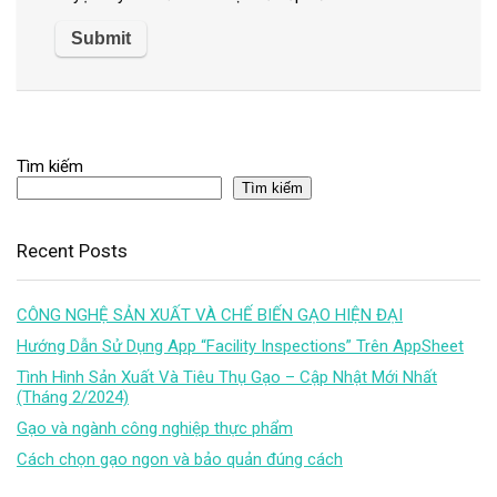
Tìm kiếm
Tìm kiếm
Recent Posts
CÔNG NGHỆ SẢN XUẤT VÀ CHẾ BIẾN GẠO HIỆN ĐẠI
Hướng Dẫn Sử Dụng App “Facility Inspections” Trên AppSheet
Tình Hình Sản Xuất Và Tiêu Thụ Gạo – Cập Nhật Mới Nhất
(Tháng 2/2024)
Gạo và ngành công nghiệp thực phẩm
Cách chọn gạo ngon và bảo quản đúng cách