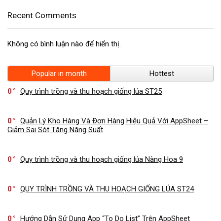
Recent Comments
Không có bình luận nào để hiển thị.
Popular in month
Hottest
0
Quy trình trồng và thu hoạch giống lúa ST25
0
Quản Lý Kho Hàng Và Đơn Hàng Hiệu Quả Với AppSheet –
Giảm Sai Sót Tăng Năng Suất
0
Quy trình trồng và thu hoạch giống lúa Nàng Hoa 9
0
QUY TRÌNH TRỒNG VÀ THU HOẠCH GIỐNG LÚA ST24
0
Hướng Dẫn Sử Dụng App “To Do List” Trên AppSheet